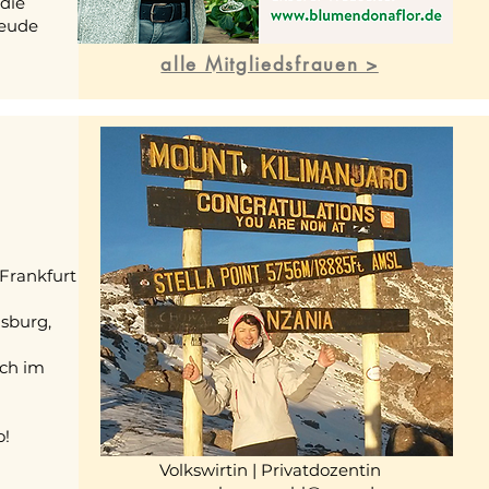
die
reude
alle Mitgliedsfrauen >
Frankfurt
sburg,
ich im
o!
Volkswirtin | Privatdozentin