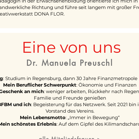
dagogin in der Erwachsenenbildung orientierte ich mich in 
handwerkliche Richtung und führe seit langem mit großer F
eativwerkstatt DONA FLOR.
Eine von uns
Dr. Manuela Preuschl
eg
: Studium in Regensburg, dann 30 Jahre Finanzmetropole 
Mein Beruflicher Schwerpunkt
: Ökonomie und Finanzen
Geschenk an mich
: weniger arbeiten, Rückkehr nach Regen
Familie und Freunde genießen
BFBM und ich
: Begeisterung für das Netzwerk. Seit 2021 bin 
Vorstand des Vereins.
Mein Lebensmotto
: „Immer in Bewegung“
Mein schönstes Erlebnis
: Auf dem Gipfel des Kilimandschar