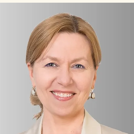
Eine von uns
Dipl.-Ök. Eugeniya Weber
Interkulturelle Verständigung
ist meine Berufung
als Trainerin, Coach, Autorin,
Dolmetscherin und Übersetzerin
alle Mitgliedsfrauen >