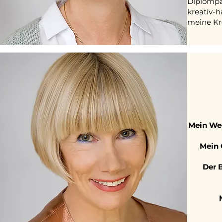
Diplompä
kreativ-
meine Kr
Mein W
Mein 
Der 